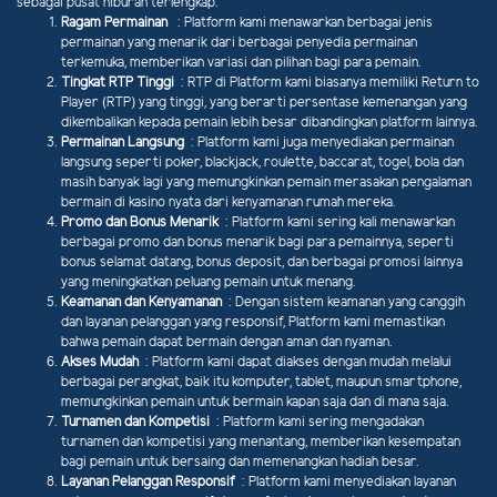
sebagai pusat hiburan terlengkap:
Ragam Permainan
: Platform kami menawarkan berbagai jenis
permainan yang menarik dari berbagai penyedia permainan
terkemuka, memberikan variasi dan pilihan bagi para pemain.
Tingkat RTP Tinggi
: RTP di Platform kami biasanya memiliki Return to
Player (RTP) yang tinggi, yang berarti persentase kemenangan yang
dikembalikan kepada pemain lebih besar dibandingkan platform lainnya.
Permainan Langsung
: Platform kami juga menyediakan permainan
langsung seperti poker, blackjack, roulette, baccarat, togel, bola dan
masih banyak lagi yang memungkinkan pemain merasakan pengalaman
bermain di kasino nyata dari kenyamanan rumah mereka.
Promo dan Bonus Menarik
: Platform kami sering kali menawarkan
berbagai promo dan bonus menarik bagi para pemainnya, seperti
bonus selamat datang, bonus deposit, dan berbagai promosi lainnya
yang meningkatkan peluang pemain untuk menang.
Keamanan dan Kenyamanan
: Dengan sistem keamanan yang canggih
dan layanan pelanggan yang responsif, Platform kami memastikan
bahwa pemain dapat bermain dengan aman dan nyaman.
Akses Mudah
: Platform kami dapat diakses dengan mudah melalui
berbagai perangkat, baik itu komputer, tablet, maupun smartphone,
memungkinkan pemain untuk bermain kapan saja dan di mana saja.
Turnamen dan Kompetisi
: Platform kami sering mengadakan
turnamen dan kompetisi yang menantang, memberikan kesempatan
bagi pemain untuk bersaing dan memenangkan hadiah besar.
Layanan Pelanggan Responsif
: Platform kami menyediakan layanan